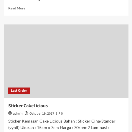
Read
Read More
more
about
Sticker
Anggota
DPD
RI
Last Order
Sticker CakeLicious
admin
October 19, 2017
0
Sticker Kemasan Cake Licious Bahan : Sticker Cina/Standar
(vynil) Ukuran : 15cm x 7cm Harga : 70rb/m2 Laminasi :