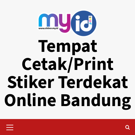
Skip
to
content
Tempat
Cetak/Print
Stiker Terdekat
Online Bandung
Primary
Menu