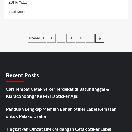
20rb/m2...
Read
Read More
more
about
Sticker
CakeLicious
Posts
Previous
1
3
4
5
…
6
pagination
Recent Posts
Cari Tempat Cetak Stiker Terdekat di Batununggal &
Kiaracondong? Ke MYID Sticker Aja!
Panduan Lengkap Memilih Bahan Stiker Label Kemasan
untuk Pelaku Usaha
Tingkatkan Omzet UMKM dengan Cetak Stiker Label