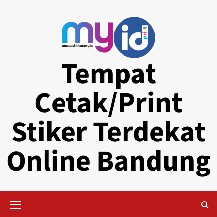
Skip
to
content
Tempat
Cetak/Print
Stiker Terdekat
Online Bandung
Primary
Menu