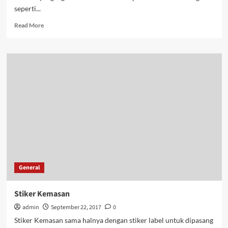
seperti...
Read
Read More
more
about
Stiker
Label
General
Stiker Kemasan
admin
September 22, 2017
0
Stiker Kemasan sama halnya dengan stiker label untuk dipasang