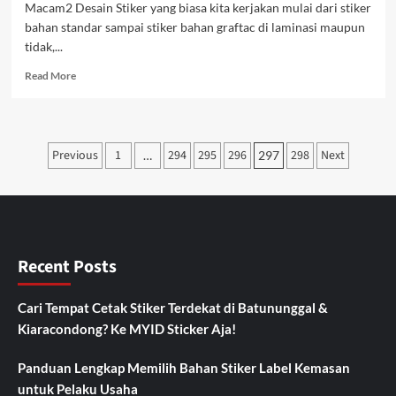
Macam2 Desain Stiker yang biasa kita kerjakan mulai dari stiker
bahan standar sampai stiker bahan graftac di laminasi maupun
tidak,...
Read
Read More
more
about
Desain
Stiker
Posts
Previous
1
294
295
296
298
Next
…
297
pagination
Recent Posts
Cari Tempat Cetak Stiker Terdekat di Batununggal &
Kiaracondong? Ke MYID Sticker Aja!
Panduan Lengkap Memilih Bahan Stiker Label Kemasan
untuk Pelaku Usaha