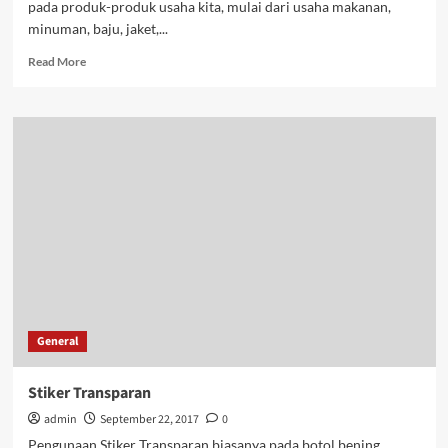
pada produk-produk usaha kita, mulai dari usaha makanan,
minuman, baju, jaket,...
Read
Read More
more
about
Stiker
Kemasan
General
Stiker Transparan
admin
September 22, 2017
0
Pengunaan Stiker Transparan biasanya pada botol bening,