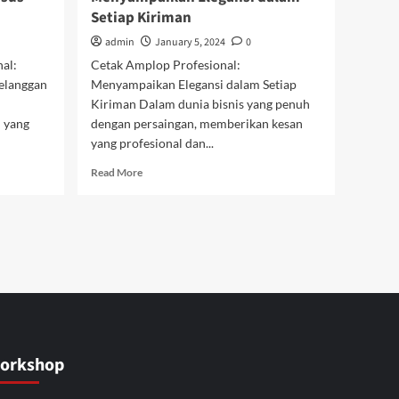
Setiap Kiriman
admin
January 5, 2024
0
al:
Cetak Amplop Profesional:
elanggan
Menyampaikan Elegansi dalam Setiap
Kiriman Dalam dunia bisnis yang penuh
 yang
dengan persaingan, memberikan kesan
yang profesional dan...
Read
Read More
more
about
Cetak
Amplop
Profesional:
Menyampaikan
Elegansi
dalam
Setiap
Kiriman
orkshop