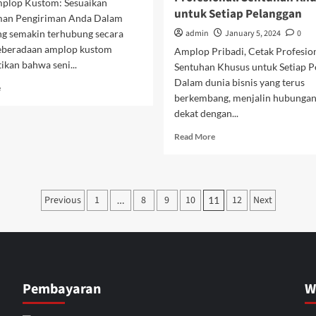
plop Kustom: Sesuaikan
untuk Setiap Pelanggan
man Pengiriman Anda Dalam
ng semakin terhubung secara
admin
January 5, 2024
0
 keberadaan amplop kustom
Amplop Pribadi, Cetak Profesion
kan bahwa seni...
Sentuhan Khusus untuk Setiap P
Dalam dunia bisnis yang terus
Read
e
berkembang, menjalin hubungan
more
about
dekat dengan...
Read
Read More
more
about
Amplop
Pribadi,
Posts
Previous
1
8
9
10
12
Next
…
11
Cetak
pagination
Profesional:
Sentuhan
Khusus
untuk
Setiap
Pelanggan
Pembayaran
W