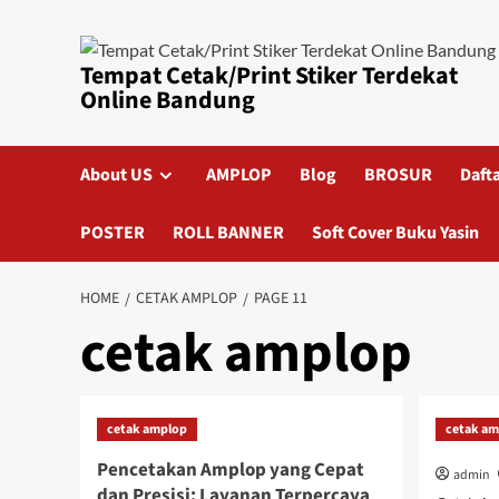
Skip
to
content
Tempat Cetak/Print Stiker Terdekat
Online Bandung
About US
AMPLOP
Blog
BROSUR
Daft
POSTER
ROLL BANNER
Soft Cover Buku Yasin
HOME
CETAK AMPLOP
PAGE 11
cetak amplop
cetak amplop
cetak am
Pencetakan Amplop yang Cepat
admin
dan Presisi: Layanan Terpercaya