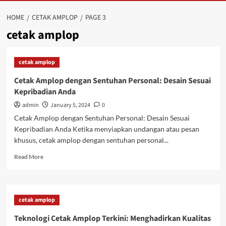
HOME
CETAK AMPLOP
PAGE 3
cetak amplop
cetak amplop
Cetak Amplop dengan Sentuhan Personal: Desain Sesuai
Kepribadian Anda
admin
January 5, 2024
0
Cetak Amplop dengan Sentuhan Personal: Desain Sesuai
Kepribadian Anda Ketika menyiapkan undangan atau pesan
khusus, cetak amplop dengan sentuhan personal...
Read
Read More
more
about
Cetak
Amplop
cetak amplop
dengan
Sentuhan
Teknologi Cetak Amplop Terkini: Menghadirkan Kualitas
Personal: