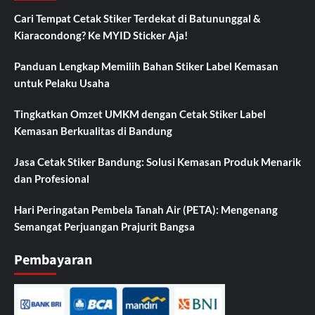
Cari Tempat Cetak Stiker Terdekat di Batununggal &
Kiaracondong? Ke MYID Sticker Aja!
Panduan Lengkap Memilih Bahan Stiker Label Kemasan
untuk Pelaku Usaha
Tingkatkan Omzet UMKM dengan Cetak Stiker Label
Kemasan Berkualitas di Bandung
Jasa Cetak Stiker Bandung: Solusi Kemasan Produk Menarik
dan Profesional
Hari Peringatan Pembela Tanah Air (PETA): Mengenang
Semangat Perjuangan Prajurit Bangsa
Pembayaran