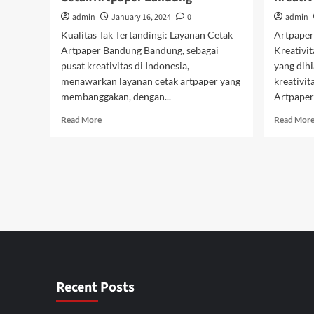
admin
January 16, 2024
0
admin
Kualitas Tak Tertandingi: Layanan Cetak
Artpaper
Artpaper Bandung Bandung, sebagai
Kreativi
pusat kreativitas di Indonesia,
yang dihi
menawarkan layanan cetak artpaper yang
kreativit
membanggakan, dengan...
Artpaper 
Read
Read More
Read Mor
more
about
Kualitas
Tak
Tertandingi:
Layanan
Cetak
Artpaper
Bandung
Recent Posts