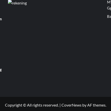
MY
Gg
Ba
n
g
Copyright © All rights reserved.
|
CoverNews
by AF themes.