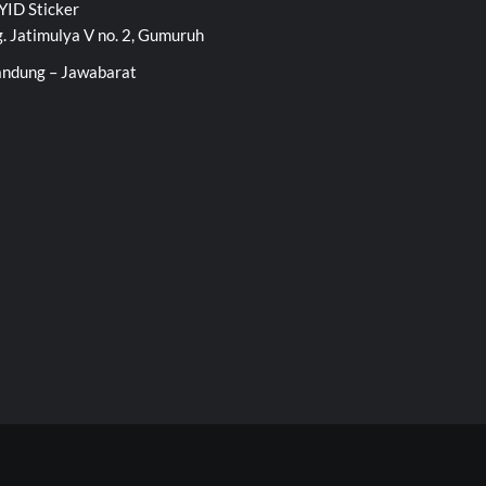
ID Sticker
. Jatimulya V no. 2, Gumuruh
ndung – Jawabarat