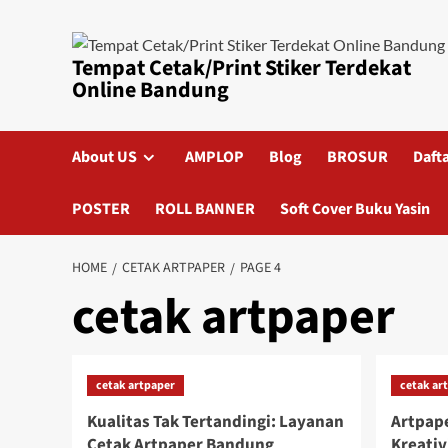
Skip
to
content
Tempat Cetak/Print Stiker Terdekat
Online Bandung
About US
AMPLOP
Blog
BROSUR
Daft
POSTER
ROLL BANNER
Soft Cover Buku Yasin
HOME
CETAK ARTPAPER
PAGE 4
cetak artpaper
cetak artpaper
cetak ar
Kualitas Tak Tertandingi: Layanan
Artpap
Cetak Artpaper Bandung
Kreativ