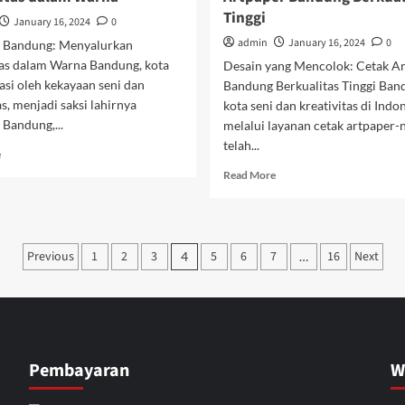
Tinggi
January 16, 2024
0
admin
January 16, 2024
0
 Bandung: Menyalurkan
tas dalam Warna Bandung, kota
Desain yang Mencolok: Cetak A
asi oleh kekayaan seni dan
Bandung Berkualitas Tinggi Ban
as, menjadi saksi lahirnya
kota seni dan kreativitas di Indon
Bandung,...
melalui layanan cetak artpaper-n
telah...
Read
e
more
Read
Read More
about
more
Artpaper
about
Bandung:
Desain
Menyalurkan
yang
Posts
Kreativitas
Previous
1
2
3
5
6
7
16
Next
4
…
Mencolok:
dalam
pagination
Cetak
Warna
Artpaper
Bandung
Berkualitas
Tinggi
Pembayaran
W