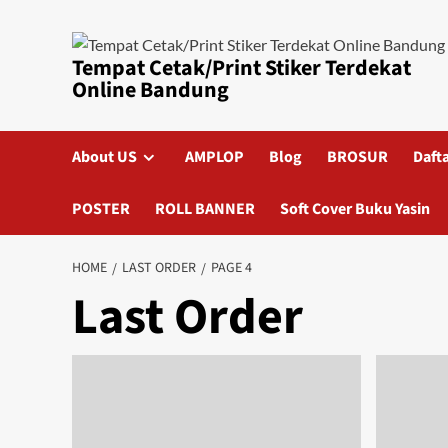
Skip
to
content
Tempat Cetak/Print Stiker Terdekat
Online Bandung
About US
AMPLOP
Blog
BROSUR
Daft
POSTER
ROLL BANNER
Soft Cover Buku Yasin
HOME
LAST ORDER
PAGE 4
Last Order