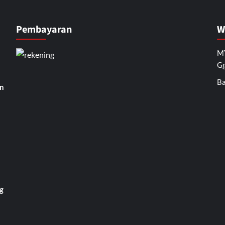
Pembayaran
W
MY
Gg
Ba
n
g