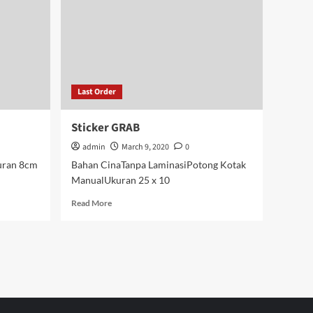
Last Order
Sticker GRAB
admin
March 9, 2020
0
uran 8cm
Bahan CinaTanpa LaminasiPotong Kotak
ManualUkuran 25 x 10
Read
Read More
more
about
Sticker
GRAB