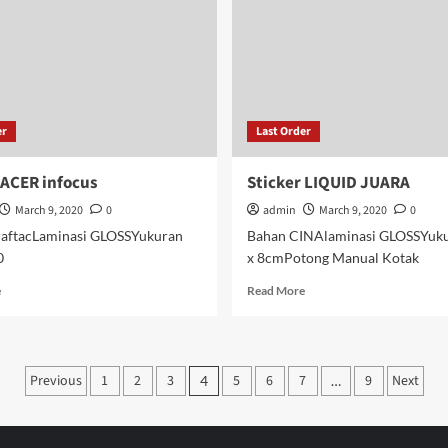
er
Last Order
 ACER infocus
Sticker LIQUID JUARA
March 9, 2020
0
admin
March 9, 2020
0
aftacLaminasi GLOSSYukuran
Bahan CINAlaminasi GLOSSYuk
0
x 8cmPotong Manual Kotak
Read
Read
e
Read More
more
more
about
about
Sticker
Sticker
ACER
LIQUID
Posts
Previous
1
2
3
5
6
7
9
Next
4
…
infocus
JUARA
pagination