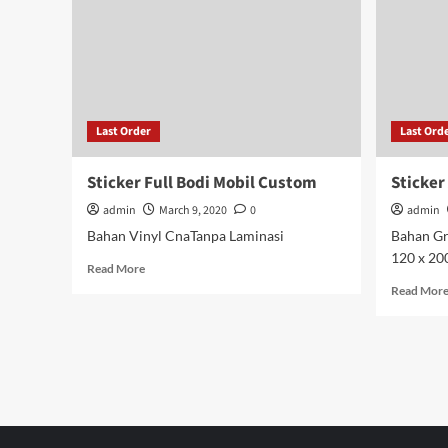
Last Order
Last Ord
Sticker Full Bodi Mobil Custom
Sticker
admin
March 9, 2020
0
admin
Bahan Vinyl CnaTanpa Laminasi
Bahan Gr
120 x 20
Read
Read More
more
Read Mor
about
Sticker
Full
Bodi
Mobil
Custom