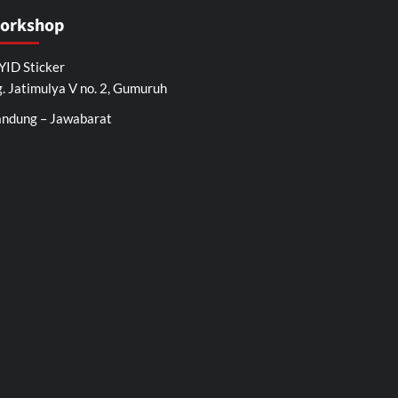
Anda
orkshop
Sendiri
ID Sticker
. Jatimulya V no. 2, Gumuruh
ndung – Jawabarat