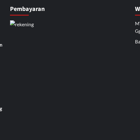
yang
Pembayaran
W
Efektif
MY
Gg
Ba
n
g