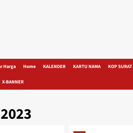
ar Harga
Home
KALENDER
KARTU NAMA
KOP SURAT
X-BANNER
 2023