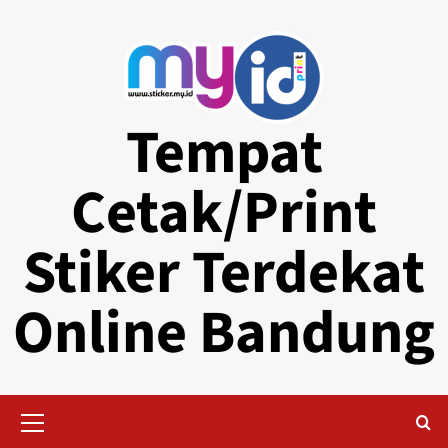
Skip
to
content
Tempat
Cetak/Print
Stiker Terdekat
Online Bandung
Primary
Menu