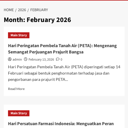
HOME
2026
FEBRUARY
Month:
February 2026
Main Story
Hari Peringatan Pembela Tanah Air (PETA): Mengenang
Semangat Perjuangan Prajurit Bangsa
admin
February 13, 2026
0
Hari Peringatan Pembela Tanah Air (PETA) diperingati setiap 14
Februari sebagai bentuk penghormatan terhadap jasa dan
pengorbanan para prajurit PETA...
Read
Read More
more
about
Hari
Peringatan
Main Story
Pembela
Tanah
Hari Persatuan Farmasi Indonesia: Menguatkan Peran
Air