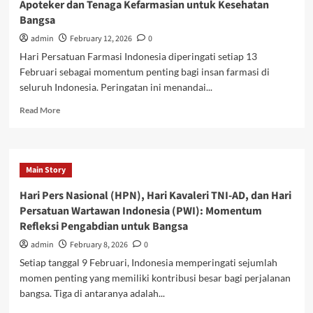
Apoteker dan Tenaga Kefarmasian untuk Kesehatan
(PETA):
Bangsa
Mengenang
Semangat
admin
February 12, 2026
0
Perjuangan
Hari Persatuan Farmasi Indonesia diperingati setiap 13
Prajurit
Februari sebagai momentum penting bagi insan farmasi di
Bangsa
seluruh Indonesia. Peringatan ini menandai...
Read
Read More
more
about
Hari
Persatuan
Main Story
Farmasi
Indonesia:
Hari Pers Nasional (HPN), Hari Kavaleri TNI-AD, dan Hari
Menguatkan
Persatuan Wartawan Indonesia (PWI): Momentum
Peran
Refleksi Pengabdian untuk Bangsa
Apoteker
dan
admin
February 8, 2026
0
Tenaga
Setiap tanggal 9 Februari, Indonesia memperingati sejumlah
Kefarmasian
momen penting yang memiliki kontribusi besar bagi perjalanan
untuk
bangsa. Tiga di antaranya adalah...
Kesehatan
Bangsa