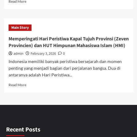
Read
Read More
more
about
Hari
Pers
Main Story
Nasional
(HPN),
Memperingati Hari Peristiwa Kapal Tujuh Provinsi (Zeven
Hari
Provincien) dan HUT Himpunan Mahasiswa Islam (HMI)
Kavaleri
TNI-
admin
February 3, 2026
0
AD,
Indonesia memiliki banyak peristiwa bersejarah dan momen
dan
penting yang menjadi bagian dari perjalanan bangsa. Dua di
Hari
antaranya adalah Hari Peristiwa...
Persatuan
Wartawan
Read
Read More
Indonesia
more
(PWI):
about
Momentum
Memperingati
Refleksi
Hari
Pengabdian
Peristiwa
untuk
Kapal
Bangsa
Tujuh
Recent Posts
Provinsi
(Zeven