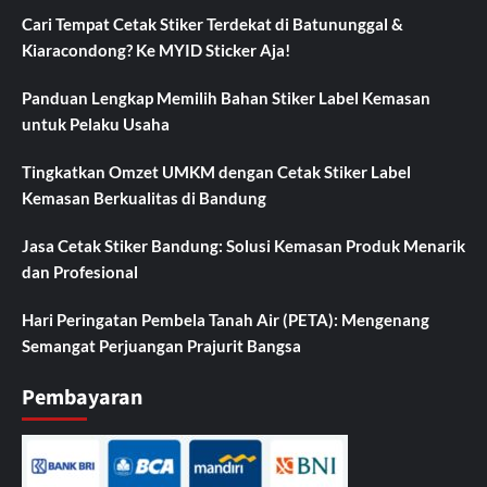
Provincien)
Cari Tempat Cetak Stiker Terdekat di Batununggal &
dan
Kiaracondong? Ke MYID Sticker Aja!
HUT
Himpunan
Panduan Lengkap Memilih Bahan Stiker Label Kemasan
Mahasiswa
Islam
untuk Pelaku Usaha
(HMI)
Tingkatkan Omzet UMKM dengan Cetak Stiker Label
Kemasan Berkualitas di Bandung
Jasa Cetak Stiker Bandung: Solusi Kemasan Produk Menarik
dan Profesional
Hari Peringatan Pembela Tanah Air (PETA): Mengenang
Semangat Perjuangan Prajurit Bangsa
Pembayaran