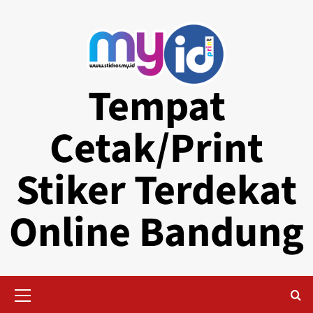
Skip
to
content
Tempat
Cetak/Print
Stiker Terdekat
Online Bandung
Primary
Menu