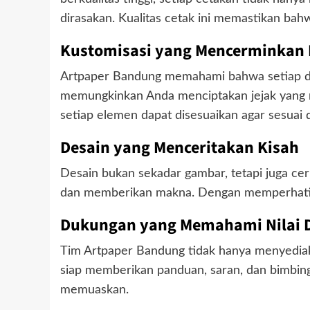
dirasakan. Kualitas cetak ini memastikan bahw
Kustomisasi yang Mencerminkan I
Artpaper Bandung memahami bahwa setiap desa
memungkinkan Anda menciptakan jejak yang me
setiap elemen dapat disesuaikan agar sesuai d
Desain yang Menceritakan Kisah
Desain bukan sekadar gambar, tetapi juga cer
dan memberikan makna. Dengan memperhatikan
Dukungan yang Memahami Nilai 
Tim Artpaper Bandung tidak hanya menyediak
siap memberikan panduan, saran, dan bimbinga
memuaskan.