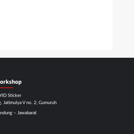
orkshop
ID Sticker
. Jatimulya V no. 2, Gumuruh
ndung – Jawabarat