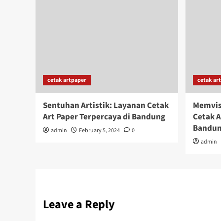
cetak artpaper
cetak ar
Sentuhan Artistik: Layanan Cetak
Memvisu
Art Paper Terpercaya di Bandung
Cetak A
Bandu
admin
February 5, 2024
0
admin
Leave a Reply