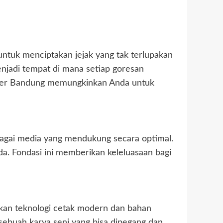
ntuk menciptakan jejak yang tak terlupakan
enjadi tempat di mana setiap goresan
paper Bandung memungkinkan Anda untuk
bagai media yang mendukung secara optimal.
a. Fondasi ini memberikan keleluasaan bagi
kan teknologi cetak modern dan bahan
a sebuah karya seni yang bisa dipegang dan