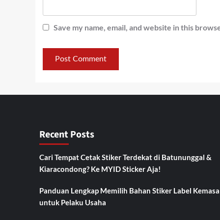
Save my name, email, and website in this browse
Recent Posts
Cari Tempat Cetak Stiker Terdekat di Batununggal &
Kiaracondong? Ke MYID Sticker Aja!
Panduan Lengkap Memilih Bahan Stiker Label Kemasa
untuk Pelaku Usaha