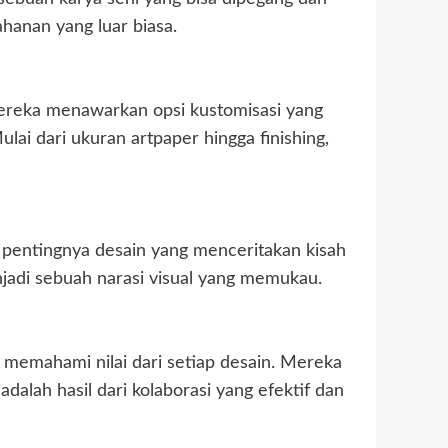
ahanan yang luar biasa.
mereka menawarkan opsi kustomisasi yang
i dari ukuran artpaper hingga finishing,
i pentingnya desain yang menceritakan kisah
jadi sebuah narasi visual yang memukau.
memahami nilai dari setiap desain. Mereka
alah hasil dari kolaborasi yang efektif dan