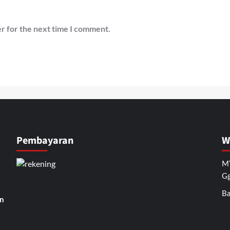
r for the next time I comment.
Pembayaran
W
MY
Gg
Ba
n