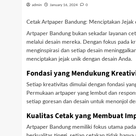
admin
January 16, 2024
0
Cetak Artpaper Bandung: Menciptakan Jejak
Artpaper
Bandung bukan sekadar layanan cetak
melalui desain mereka. Dengan fokus pada kre
menginspirasi dan setiap desain meninggalk
menciptakan jejak unik dengan desain Anda.
Fondasi yang Mendukung Kreativi
Setiap kreativitas dimulai dengan fondasi y
Permukaan artpaper yang lembut dan responsi
setiap goresan dan desain untuk menonjol de
Kualitas Cetak yang Membuat Imp
Artpaper Bandung memiliki fokus utama pad
berkualitas tinggi, setiap cetakan tidak hanya