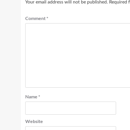
Your email address will not be published.
Required 
Comment
*
Name
*
Website