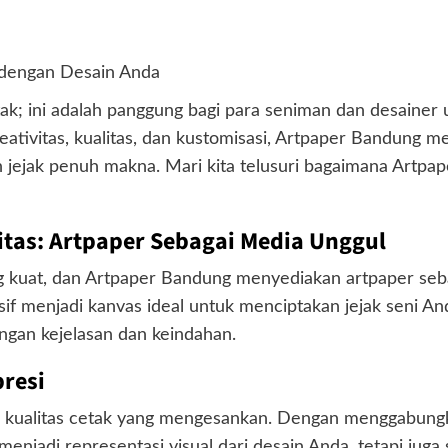
 dengan Desain Anda
; ini adalah panggung bagi para seniman dan desainer u
ativitas, kualitas, dan kustomisasi, Artpaper Bandung m
an jejak penuh makna. Mari kita telusuri bagaimana Art
tas: Artpaper Sebagai Media Unggul
ang kuat, dan Artpaper Bandung menyediakan artpaper se
f menjadi kanvas ideal untuk menciptakan jejak seni And
ngan kejelasan dan keindahan.
resi
a kualitas cetak yang mengesankan. Dengan menggabung
 menjadi representasi visual dari desain Anda, tetapi jug