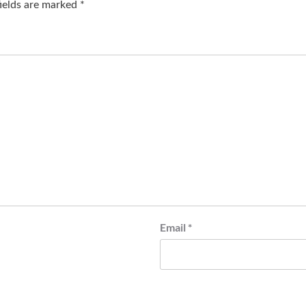
fields are marked
*
Email
*