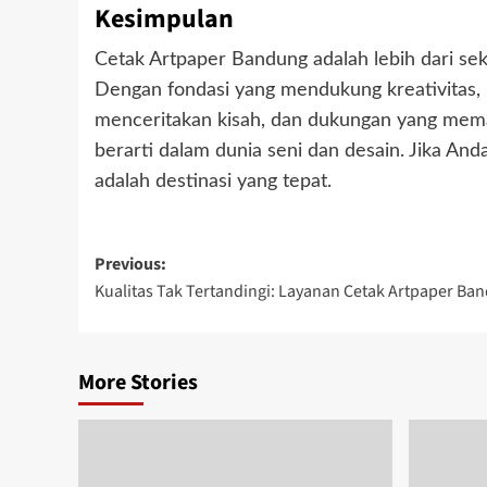
Kesimpulan
Cetak Artpaper Bandung adalah lebih dari sek
Dengan fondasi yang mendukung kreativitas, 
menceritakan kisah, dan dukungan yang mema
berarti dalam dunia seni dan desain. Jika A
adalah destinasi yang tepat.
Post
Previous:
Kualitas Tak Tertandingi: Layanan Cetak Artpaper Ba
navigation
More Stories