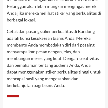
Pelanggan akan lebih mungkin mengingat merek
Anda jika mereka melihat stiker yang berkualitas di
berbagai lokasi.
Cetak dan
pasang stiker
berkualitas di Bandung
adalah kunci kesuksesan bisnis Anda. Mereka
membantu Anda membedakan diri dari pesaing,
menyampaikan pesan dengan jelas, dan
membangun merek yang kuat. Dengan kreativitas
dan pemahaman tentang audiens Anda, Anda
dapat menggunakan stiker berkualitas tinggi untuk
mencapai hasil yang mengesankan dan
berkelanjutan bagi bisnis Anda.