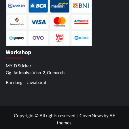
Workshop
MYID Sticker
Gg. Jatimulya V no. 2, Gumuruh
Bandung – Jawabarat
Copyright © All rights reserved.
|
CoverNews
by AF
themes.