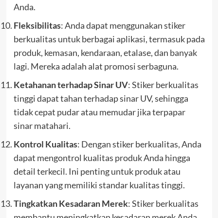
Anda.
Fleksibilitas
: Anda dapat menggunakan stiker
berkualitas untuk berbagai aplikasi, termasuk pada
produk, kemasan, kendaraan, etalase, dan banyak
lagi. Mereka adalah alat promosi serbaguna.
Ketahanan terhadap Sinar UV
: Stiker berkualitas
tinggi dapat tahan terhadap sinar UV, sehingga
tidak cepat pudar atau memudar jika terpapar
sinar matahari.
Kontrol Kualitas
: Dengan stiker berkualitas, Anda
dapat mengontrol kualitas produk Anda hingga
detail terkecil. Ini penting untuk produk atau
layanan yang memiliki standar kualitas tinggi.
Tingkatkan Kesadaran Merek
: Stiker berkualitas
membantu meningkatkan kesadaran merek Anda.