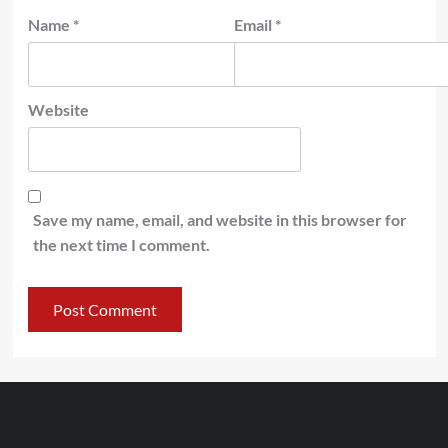
Name
*
Email
*
Website
Save my name, email, and website in this browser for
the next time I comment.