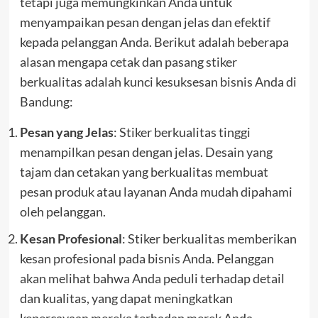
tetapi juga memungkinkan Anda untuk
menyampaikan pesan dengan jelas dan efektif
kepada pelanggan Anda. Berikut adalah beberapa
alasan mengapa cetak dan pasang stiker
berkualitas adalah kunci kesuksesan bisnis Anda di
Bandung:
Pesan yang Jelas
: Stiker berkualitas tinggi
menampilkan pesan dengan jelas. Desain yang
tajam dan cetakan yang berkualitas membuat
pesan produk atau layanan Anda mudah dipahami
oleh pelanggan.
Kesan Profesional
: Stiker berkualitas memberikan
kesan profesional pada bisnis Anda. Pelanggan
akan melihat bahwa Anda peduli terhadap detail
dan kualitas, yang dapat meningkatkan