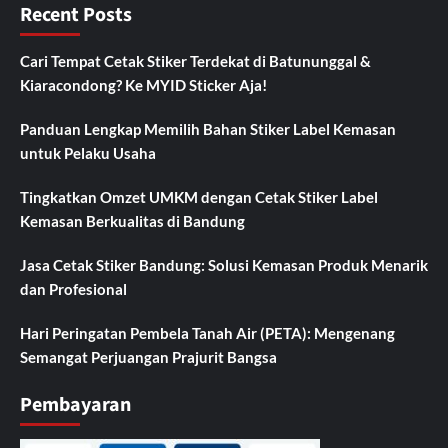
Recent Posts
Cari Tempat Cetak Stiker Terdekat di Batununggal &
Kiaracondong? Ke MYID Sticker Aja!
Panduan Lengkap Memilih Bahan Stiker Label Kemasan
untuk Pelaku Usaha
Tingkatkan Omzet UMKM dengan Cetak Stiker Label
Kemasan Berkualitas di Bandung
Jasa Cetak Stiker Bandung: Solusi Kemasan Produk Menarik
dan Profesional
Hari Peringatan Pembela Tanah Air (PETA): Mengenang
Semangat Perjuangan Prajurit Bangsa
Pembayaran