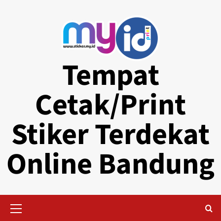
Skip
to
content
Tempat
Cetak/Print
Stiker Terdekat
Online Bandung
Primary
Menu