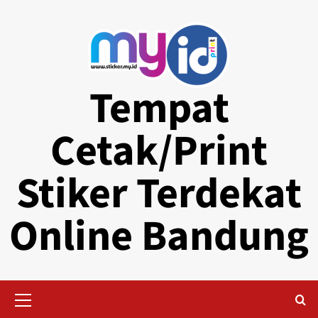
Skip
to
content
Tempat
Cetak/Print
Stiker Terdekat
Online Bandung
Primary
Menu