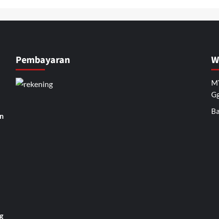
Pembayaran
W
MY
Gg
Ba
n
g