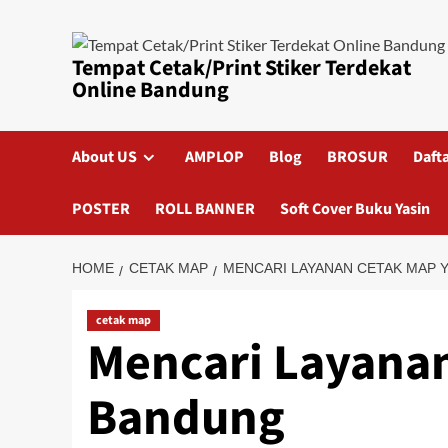
Skip
to
content
Tempat Cetak/Print Stiker Terdekat
Online Bandung
About US
AMPLOP
Blog
BROSUR
Daft
POSTER
ROLL BANNER
Soft Cover Buku Yasin
HOME
CETAK MAP
MENCARI LAYANAN CETAK MAP 
cetak map
Mencari Layanan
Bandung