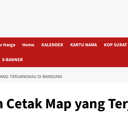
ar Harga
Home
KALENDER
KARTU NAMA
KOP SURAT
X-BANNER
YANG TERJANGKAU DI BANDUNG
 Cetak Map yang Ter