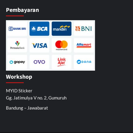
Pembayaran
Workshop
MYID Sticker
Gg. Jatimulya V no. 2, Gumuruh
Bandung – Jawabarat