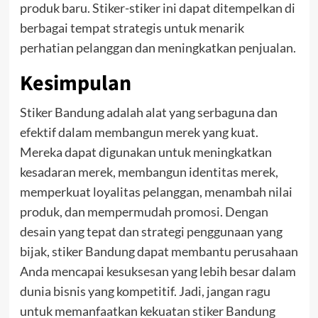
produk baru. Stiker-stiker ini dapat ditempelkan di
berbagai tempat strategis untuk menarik
perhatian pelanggan dan meningkatkan penjualan.
Kesimpulan
Stiker Bandung adalah alat yang serbaguna dan
efektif dalam membangun merek yang kuat.
Mereka dapat digunakan untuk meningkatkan
kesadaran merek, membangun identitas merek,
memperkuat loyalitas pelanggan, menambah nilai
produk, dan mempermudah promosi. Dengan
desain yang tepat dan strategi penggunaan yang
bijak, stiker Bandung dapat membantu perusahaan
Anda mencapai kesuksesan yang lebih besar dalam
dunia bisnis yang kompetitif. Jadi, jangan ragu
untuk memanfaatkan kekuatan stiker Bandung