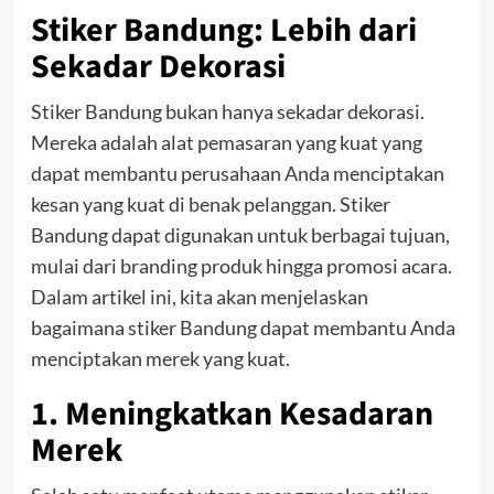
Stiker Bandung: Lebih dari
Sekadar Dekorasi
Stiker Bandung bukan hanya sekadar dekorasi.
Mereka adalah alat pemasaran yang kuat yang
dapat membantu perusahaan Anda menciptakan
kesan yang kuat di benak pelanggan. Stiker
Bandung dapat digunakan untuk berbagai tujuan,
mulai dari branding produk hingga promosi acara.
Dalam artikel ini, kita akan menjelaskan
bagaimana stiker Bandung dapat membantu Anda
menciptakan merek yang kuat.
1. Meningkatkan Kesadaran
Merek