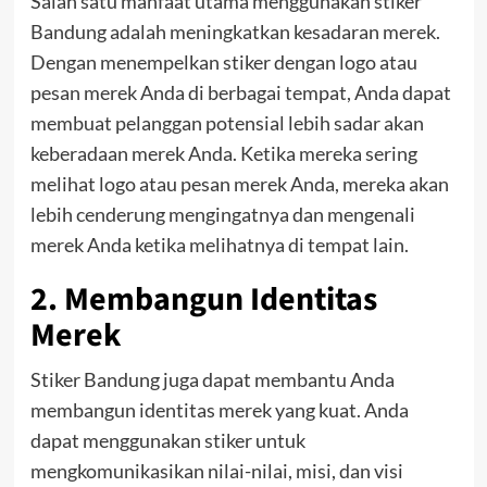
Salah satu manfaat utama menggunakan stiker
Bandung adalah meningkatkan kesadaran merek.
Dengan menempelkan stiker dengan logo atau
pesan merek Anda di berbagai tempat, Anda dapat
membuat pelanggan potensial lebih sadar akan
keberadaan merek Anda. Ketika mereka sering
melihat logo atau pesan merek Anda, mereka akan
lebih cenderung mengingatnya dan mengenali
merek Anda ketika melihatnya di tempat lain.
2. Membangun Identitas
Merek
Stiker Bandung juga dapat membantu Anda
membangun identitas merek yang kuat. Anda
dapat menggunakan stiker untuk
mengkomunikasikan nilai-nilai, misi, dan visi