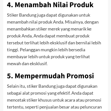
4. Menambah Nilai Produk
Stiker Bandung juga dapat digunakan untuk
menambah nilai produk Anda. Misalnya, dengan
menambahkan stiker merek yang menarik ke
produk Anda, Anda dapat membuat produk
tersebut terlihat lebih eksklusif dan bernilai lebih
tinggi. Pelanggan mungkin lebih bersedia
membayar lebih untuk produk yang terlihat
mewah dan eksklusif.
5. Mempermudah Promosi
Selain itu, stiker Bandung juga dapat digunakan
sebagai alat promosi yang efektif. Anda dapat
mencetak stiker khusus untuk acara atau promosi
tertentu, seperti penjualan besar atau peluncuran