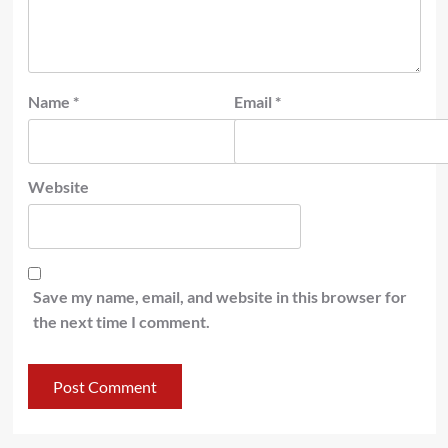
Name
*
Email
*
Website
Save my name, email, and website in this browser for
the next time I comment.