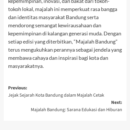
kepemimpinan, inovasi, dan bakat dari tokoh-
tokoh lokal, majalah ini memperkuat rasa bangga
dan identitas masyarakat Bandung serta
mendorong semangat kewirausahaan dan
kepemimpinan di kalangan generasi muda. Dengan
setiap edisi yang diterbitkan, “Majalah Bandung”
terus mengukuhkan perannya sebagai jendela yang
membawa cahaya dan inspirasi bagi kota dan
masyarakatnya.
Post
Previous:
Jejak Sejarah Kota Bandung dalam Majalah Cetak
navigation
Next:
Majalah Bandung: Sarana Edukasi dan Hiburan