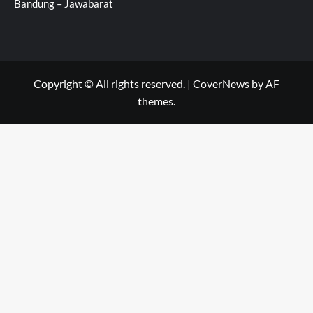
Bandung – Jawabarat
Copyright © All rights reserved.
|
CoverNews
by AF
themes.