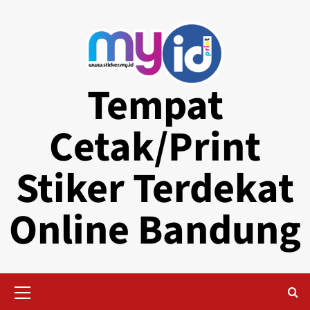
Skip
to
content
Tempat
Cetak/Print
Stiker Terdekat
Online Bandung
Primary
Menu