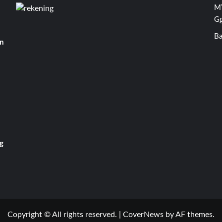
MY
Gg
Ba
n
g
Copyright © All rights reserved.
|
CoverNews
by AF themes.