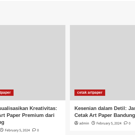
tpaper
cetak artpaper
ualisasikan Kreativitas:
Kesenian dalam Detil: Ja
Art Paper Premium dari
Cetak Art Paper Bandung
ng
admin
February 5, 2024
0
February 5, 2024
0