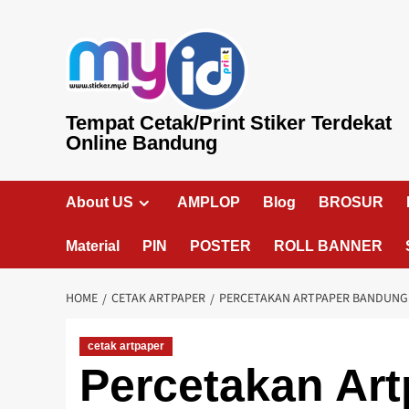
Skip
to
content
Tempat Cetak/Print Stiker Terdekat
Online Bandung
About US
AMPLOP
Blog
BROSUR
Material
PIN
POSTER
ROLL BANNER
HOME
CETAK ARTPAPER
PERCETAKAN ARTPAPER BANDUNG:
cetak artpaper
Percetakan Ar