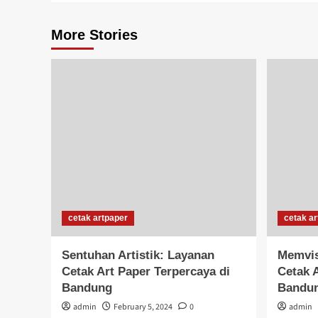
More Stories
cetak artpaper
cetak ar
Sentuhan Artistik: Layanan
Memvis
Cetak Art Paper Terpercaya di
Cetak 
Bandung
Bandu
admin
February 5, 2024
0
admin