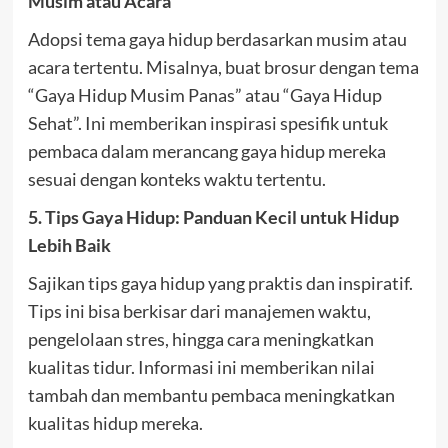
Musim atau Acara
Adopsi tema gaya hidup berdasarkan musim atau
acara tertentu. Misalnya, buat brosur dengan tema
“Gaya Hidup Musim Panas” atau “Gaya Hidup
Sehat”. Ini memberikan inspirasi spesifik untuk
pembaca dalam merancang gaya hidup mereka
sesuai dengan konteks waktu tertentu.
5. Tips Gaya Hidup: Panduan Kecil untuk Hidup
Lebih Baik
Sajikan tips gaya hidup yang praktis dan inspiratif.
Tips ini bisa berkisar dari manajemen waktu,
pengelolaan stres, hingga cara meningkatkan
kualitas tidur. Informasi ini memberikan nilai
tambah dan membantu pembaca meningkatkan
kualitas hidup mereka.