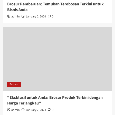
Brosur Pembaruan: Temukan Terobosan Terkini untuk
Bisnis Anda
admin
January 2, 2024
0
Brosur
“Eksklusif untuk Anda: Brosur Produk Terkini dengan
Harga Terjangkau”
admin
January 2, 2024
0