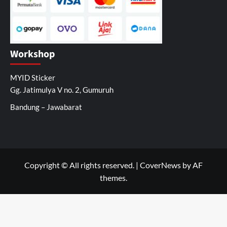
Workshop
MYID Sticker
Gg. Jatimulya V no. 2, Gumuruh
Bandung – Jawabarat
Copyright © All rights reserved.
|
CoverNews
by AF
themes.