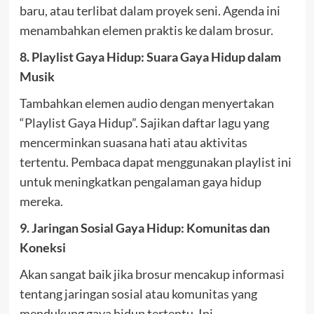
baru, atau terlibat dalam proyek seni. Agenda ini
menambahkan elemen praktis ke dalam brosur.
8. Playlist Gaya Hidup: Suara Gaya Hidup dalam
Musik
Tambahkan elemen audio dengan menyertakan
“Playlist Gaya Hidup”. Sajikan daftar lagu yang
mencerminkan suasana hati atau aktivitas
tertentu. Pembaca dapat menggunakan playlist ini
untuk meningkatkan pengalaman gaya hidup
mereka.
9. Jaringan Sosial Gaya Hidup: Komunitas dan
Koneksi
Akan sangat baik jika brosur mencakup informasi
tentang jaringan sosial atau komunitas yang
mendukung gaya hidup tertentu. Ini