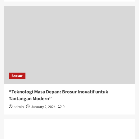
Brosur
“Teknologi Masa Depan: Brosur Inovatif untuk
Tantangan Modern”
admin
January 2, 2024
0