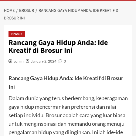
HOME
BROSUR
RANCANG GAYA HIDUP ANDA: IDE KREATIF DI
BROSUR INI
Brosur
Rancang Gaya Hidup Anda: Ide
Kreatif di Brosur Ini
admin
January 2, 2024
0
Rancang Gaya Hidup Anda: Ide Kreatif di Brosur
Ini
Dalam dunia yang terus berkembang, keberagaman
gaya hidup mencerminkan preferensi dan nilai
setiap individu.
Brosur
adalah cara yang luar biasa
untuk menginspirasi dan memandu orang menuju
pengalaman hidup yang diinginkan. Inilah ide-ide