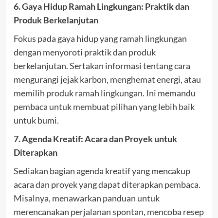
6. Gaya Hidup Ramah Lingkungan: Praktik dan
Produk Berkelanjutan
Fokus pada gaya hidup yang ramah lingkungan
dengan menyoroti praktik dan produk
berkelanjutan. Sertakan informasi tentang cara
mengurangi jejak karbon, menghemat energi, atau
memilih produk ramah lingkungan. Ini memandu
pembaca untuk membuat pilihan yang lebih baik
untuk bumi.
7. Agenda Kreatif: Acara dan Proyek untuk
Diterapkan
Sediakan bagian agenda kreatif yang mencakup
acara dan proyek yang dapat diterapkan pembaca.
Misalnya, menawarkan panduan untuk
merencanakan perjalanan spontan, mencoba resep