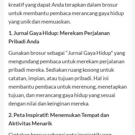
kreatif yang dapat Anda terapkan dalam brosur
untuk membantu pembaca merancang gaya hidup
yang unik dan memuaskan.
1. Jurnal Gaya Hidup: Merekam Perjalanan
Pribadi Anda
Gunakan brosur sebagai “Jurnal Gaya Hidup” yang
mengundang pembaca untuk merekam perjalanan
pribadi mereka. Sediakan ruang kosong untuk
catatan, impian, atau tujuan pribadi. Hal ini
membantu pembaca untuk merenung, menetapkan
tujuan, dan merancang gaya hidup yang sesuai
dengan nilai dan keinginan mereka.
2. Peta Inspiratif: Menemukan Tempat dan
Aktivitas Menarik
Ciptakan brosur sebagai peta inspiratif yang