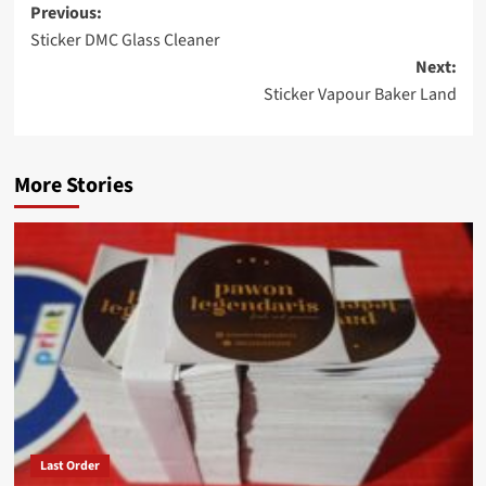
Post
Previous:
Sticker DMC Glass Cleaner
navigation
Next:
Sticker Vapour Baker Land
More Stories
Last Order