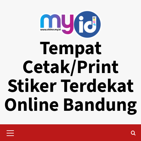
Skip
to
content
Tempat
Cetak/Print
Stiker Terdekat
Online Bandung
Primary
Menu