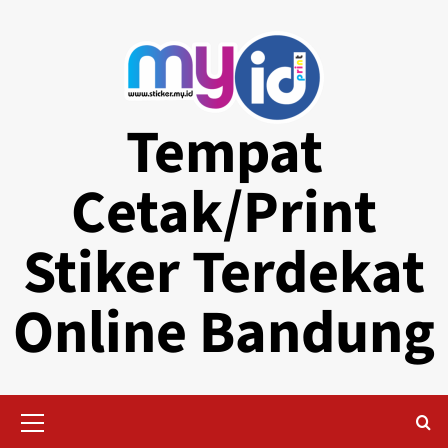
Skip
to
content
Tempat
Cetak/Print
Stiker Terdekat
Online Bandung
Primary
Menu