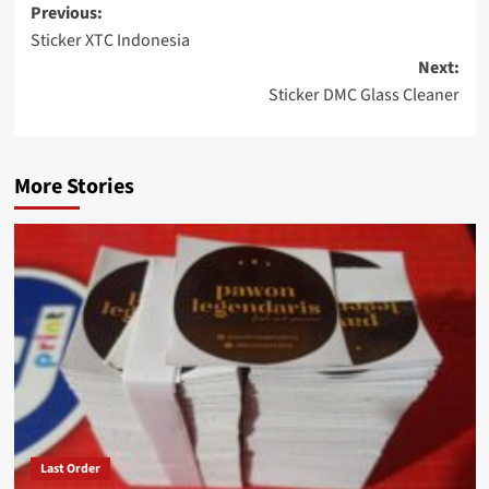
Post
Previous:
Sticker XTC Indonesia
navigation
Next:
Sticker DMC Glass Cleaner
More Stories
Last Order