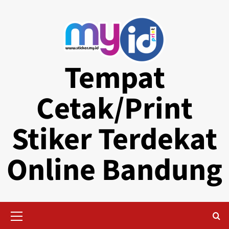
Skip
to
content
Tempat
Cetak/Print
Stiker Terdekat
Online Bandung
Primary
Menu