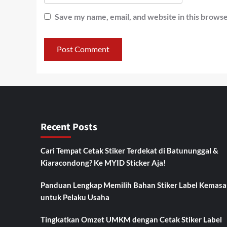
Save my name, email, and website in this browse
Recent Posts
Cari Tempat Cetak Stiker Terdekat di Batununggal &
Kiaracondong? Ke MYID Sticker Aja!
Panduan Lengkap Memilih Bahan Stiker Label Kemasa
untuk Pelaku Usaha
Tingkatkan Omzet UMKM dengan Cetak Stiker Label