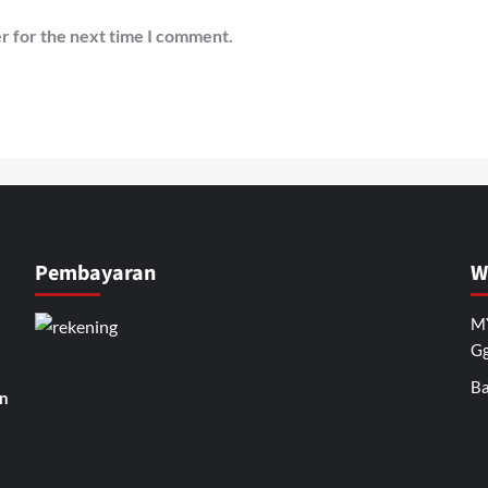
r for the next time I comment.
Pembayaran
W
MY
Gg
Ba
n