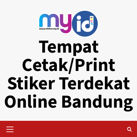
Skip
to
content
Tempat
Cetak/Print
Stiker Terdekat
Online Bandung
Primary
Menu