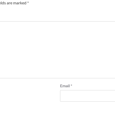
elds are marked
*
Email
*