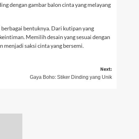
inding dengan gambar balon cinta yang melayang
 berbagai bentuknya. Dari kutipan yang
keintiman. Memilih desain yang sesuai dengan
menjadi saksi cinta yang bersemi.
Next:
Gaya Boho: Stiker Dinding yang Unik