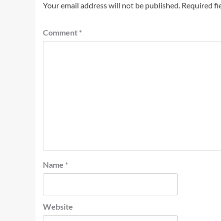
Your email address will not be published.
Required fi
Comment
*
Name
*
Website