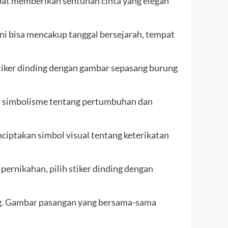
at memberikan sentuhan cinta yang elegan
Ini bisa mencakup tanggal bersejarah, tempat
stiker dinding dengan gambar sepasang burung
n simbolisme tentang pertumbuhan dan
ciptakan simbol visual tentang keterikatan
rnikahan, pilih stiker dinding dengan
ng. Gambar pasangan yang bersama-sama