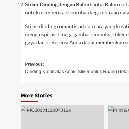
Stiker Dinding dengan Balon Cinta:
Balon cinta
untuk memberikan sentuhan kegembiraan dala
Stiker dinding romantis adalah cara yang kre
menginspirasi hingga gambar simbolis, stiker
gaya dan preferensi Anda dapat memberikan s
Post
Previous:
navigation
Dinding Kreativitas Anak: Stiker untuk Ruang Belaj
More Stories