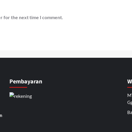
r for the next time I comment.
Pembayaran
W
MY
Gg
Ba
n