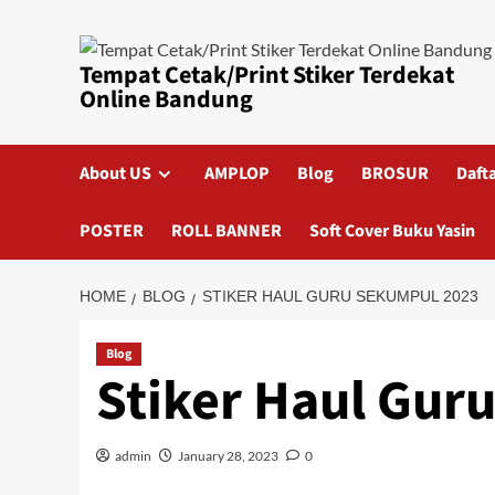
Skip
to
content
Tempat Cetak/Print Stiker Terdekat
Online Bandung
About US
AMPLOP
Blog
BROSUR
Daft
POSTER
ROLL BANNER
Soft Cover Buku Yasin
HOME
BLOG
STIKER HAUL GURU SEKUMPUL 2023
Blog
Stiker Haul Gur
admin
January 28, 2023
0