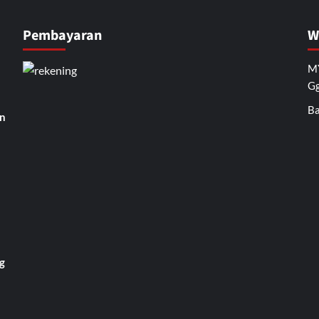
Pembayaran
W
MY
Gg
Ba
n
g