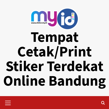
Skip
to
content
Tempat
Cetak/Print
Stiker Terdekat
Online Bandung
Primary
Menu