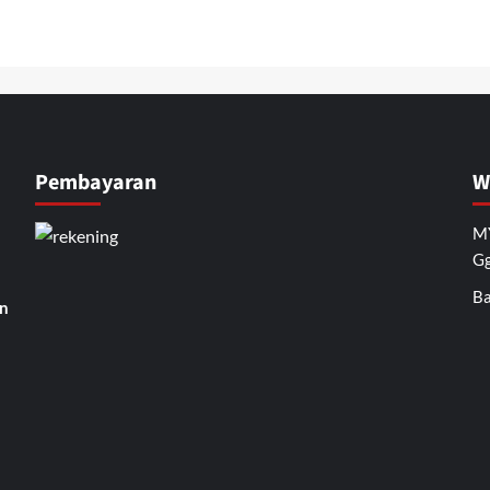
Pembayaran
W
MY
Gg
Ba
n