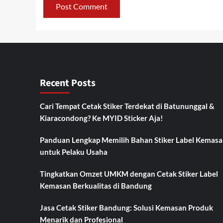
Recent Posts
Cari Tempat Cetak Stiker Terdekat di Batununggal &
Kiaracondong? Ke MYID Sticker Aja!
Panduan Lengkap Memilih Bahan Stiker Label Kemasa
untuk Pelaku Usaha
Tingkatkan Omzet UMKM dengan Cetak Stiker Label
Kemasan Berkualitas di Bandung
Jasa Cetak Stiker Bandung: Solusi Kemasan Produk
Menarik dan Profesional