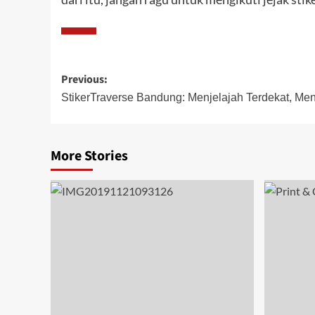
Post
Previous:
navigation
StikerTraverse Bandung: Menjelajah Terdekat, Me
More Stories