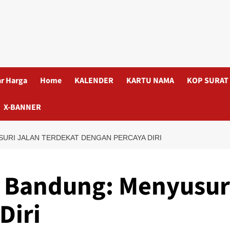
ar Harga
Home
KALENDER
KARTU NAMA
KOP SURAT
X-BANNER
URI JALAN TERDEKAT DENGAN PERCAYA DIRI
 Bandung: Menyusuri
Diri