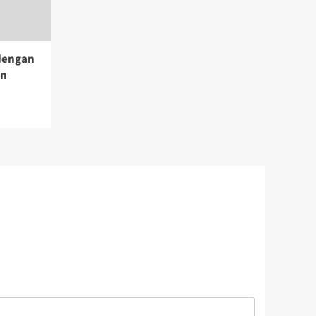
dengan
an