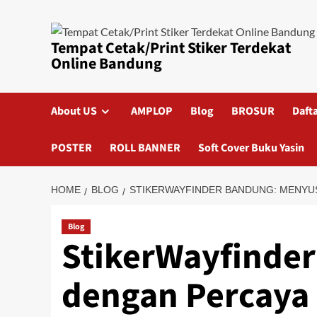
Skip
to
content
Tempat Cetak/Print Stiker Terdekat
Online Bandung
About US
AMPLOP
Blog
BROSUR
Daft
POSTER
ROLL BANNER
Soft Cover Buku Yasin
HOME
BLOG
STIKERWAYFINDER BANDUNG: MENYUS
Blog
StikerWayfinder
dengan Percaya 