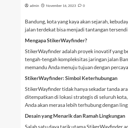
admin
November 16, 2023
0
Bandung, kota yang kaya akan sejarah, kebuday
jalan terdekat bisa menjadi tantangan tersend
Mengapa StikerWayfinder?
StikerWayfinder adalah proyek inovatif yang b
tengah-tengah kompleksitas jaringan jalan Ban
memandu Anda menuju tujuan dengan percaya 
StikerWayfinder: Simbol Keterhubungan
StikerWayfinder tidak hanya sekadar tanda ara
ditempatkan di lokasi strategis di seluruh kot
Anda akan merasa lebih terhubung dengan ling
Desain yang Menarik dan Ramah Lingkungan
Salah satu daya tarik utama StikerWayfinder a