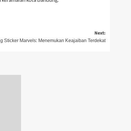
Next:
 Sticker Marvels: Menemukan Keajaiban Terdekat