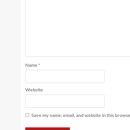
Name
*
Website
Save my name, email, and website in this browse