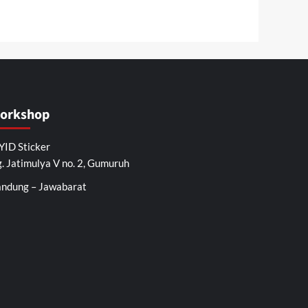
orkshop
ID Sticker
. Jatimulya V no. 2, Gumuruh
ndung – Jawabarat