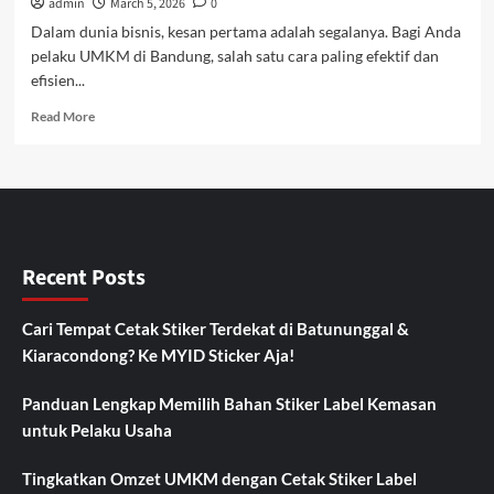
admin
March 5, 2026
0
Dalam dunia bisnis, kesan pertama adalah segalanya. Bagi Anda
pelaku UMKM di Bandung, salah satu cara paling efektif dan
efisien...
Read
Read More
more
about
Jasa
Cetak
Stiker
Bandung:
Solusi
Recent Posts
Kemasan
Produk
Menarik
Cari Tempat Cetak Stiker Terdekat di Batununggal &
dan
Kiaracondong? Ke MYID Sticker Aja!
Profesional
Panduan Lengkap Memilih Bahan Stiker Label Kemasan
untuk Pelaku Usaha
Tingkatkan Omzet UMKM dengan Cetak Stiker Label