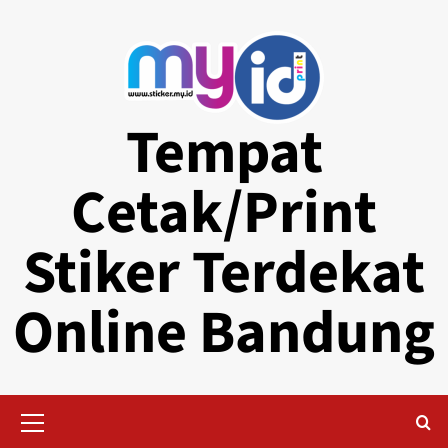
Skip
to
content
Tempat
Cetak/Print
Stiker Terdekat
Online Bandung
Primary
Menu