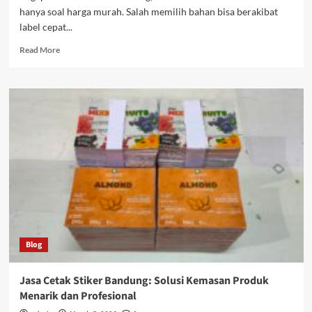
hanya soal harga murah. Salah memilih bahan bisa berakibat
label cepat...
Read
Read More
more
about
Panduan
Lengkap
Memilih
Bahan
Stiker
Label
Kemasan
untuk
Pelaku
Usaha
Blog
Jasa Cetak Stiker Bandung: Solusi Kemasan Produk
Menarik dan Profesional