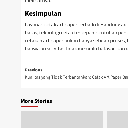
melihatnya.
Kesimpulan
Layanan cetak art paper terbaik di Bandung a
batas, teknologi cetak terdepan, sentuhan per
cetakan art paper bukan hanya sebuah proses, t
bahwa kreativitas tidak memiliki batasan dan 
Post
Previous:
Kualitas yang Tidak Terbantahkan: Cetak Art Paper 
navigation
More Stories