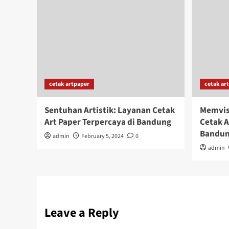
cetak artpaper
cetak ar
Sentuhan Artistik: Layanan Cetak
Memvisu
Art Paper Terpercaya di Bandung
Cetak A
Bandu
admin
February 5, 2024
0
admin
Leave a Reply