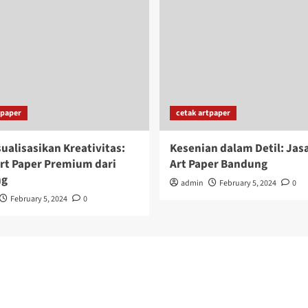
tpaper
cetak artpaper
alisasikan Kreativitas:
Kesenian dalam Detil: Jas
rt Paper Premium dari
Art Paper Bandung
ng
admin
February 5, 2024
0
February 5, 2024
0