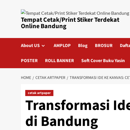
Skip
to
content
Tempat Cetak/Print Stiker Terdekat
Online Bandung
About US
AMPLOP
Blog
BROSUR
Daft
POSTER
ROLL BANNER
Soft Cover Buku Yasin
HOME
CETAK ARTPAPER
TRANSFORMASI IDE KE KANVAS: C
cetak artpaper
Transformasi Ide
di Bandung