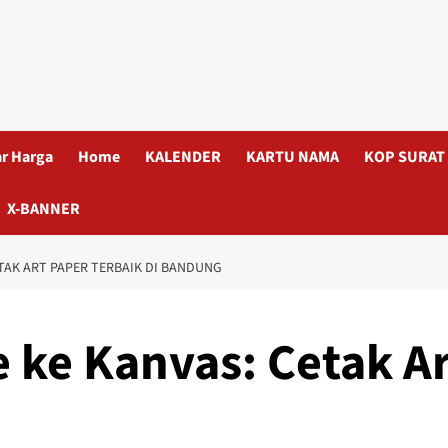
ar Harga
Home
KALENDER
KARTU NAMA
KOP SURAT
X-BANNER
ETAK ART PAPER TERBAIK DI BANDUNG
 ke Kanvas: Cetak Ar