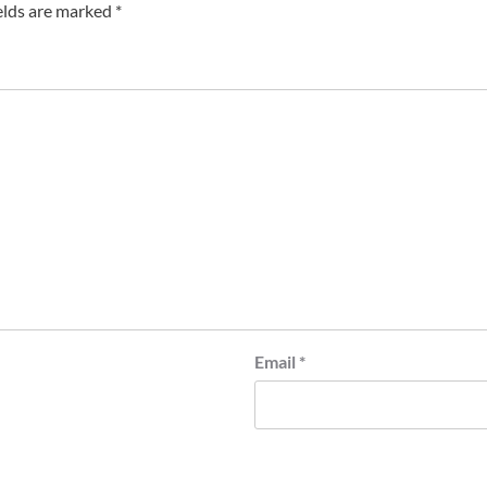
elds are marked
*
Email
*