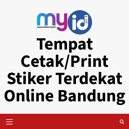
Skip
to
content
Tempat
Cetak/Print
Stiker Terdekat
Online Bandung
Primary
Menu