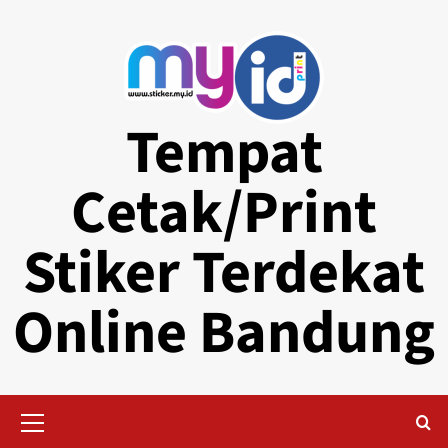
Skip
to
content
Tempat
Cetak/Print
Stiker Terdekat
Online Bandung
Primary
Menu