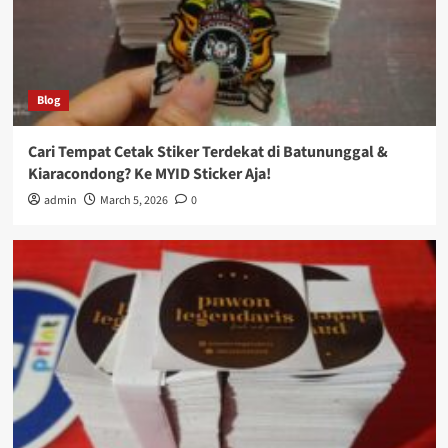
Blog
Cari Tempat Cetak Stiker Terdekat di Batununggal &
Kiaracondong? Ke MYID Sticker Aja!
admin
March 5, 2026
0