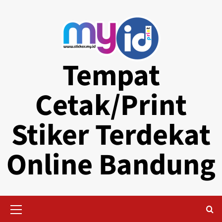
Skip
to
content
Tempat
Cetak/Print
Stiker Terdekat
Online Bandung
Primary
Menu