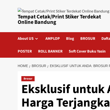
Skip
to
content
Tempat Cetak/Print Stiker Terdekat
Online Bandung
About US
AMPLOP
Blog
BROSUR
Daft
POSTER
ROLL BANNER
Soft Cover Buku Yasin
HOME
BROSUR
EKSKLUSIF UNTUK ANDA: BROSUR
Brosur
Eksklusif untuk
Harga Terjangk