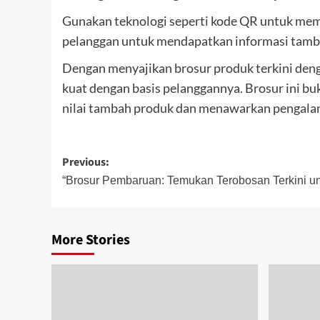
Gunakan teknologi seperti kode QR untuk memb
pelanggan untuk mendapatkan informasi tamba
Dengan menyajikan brosur produk terkini deng
kuat dengan basis pelanggannya. Brosur ini b
nilai tambah produk dan menawarkan pengala
Post
Previous:
navigation
“Brosur Pembaruan: Temukan Terobosan Terkini un
More Stories