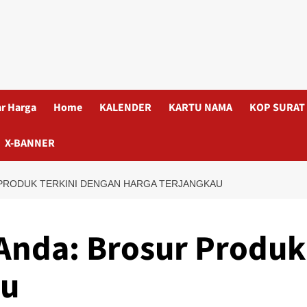
ar Harga
Home
KALENDER
KARTU NAMA
KOP SURAT
X-BANNER
 PRODUK TERKINI DENGAN HARGA TERJANGKAU
 Anda: Brosur Produk
au